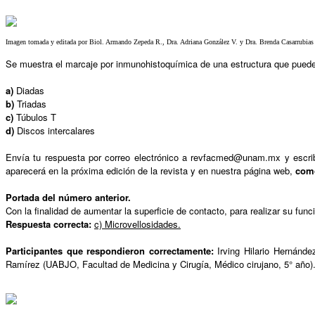
Imagen tomada y editada por Biol. Armando Zepeda R., Dra. Adriana González V. y Dra. Brenda Casarrubias T
Se muestra el marcaje por inmunohistoquímica de una estructura que puede a
a)
Diadas
b)
Triadas
c)
Túbulos T
d)
Discos intercalares
Envía tu respuesta por correo electrónico a revfacmed@unam.mx y escribe
aparecerá en la próxima edición de la revista y en nuestra página web,
como
Portada del número anterior.
Con la finalidad de aumentar la superficie de contacto, para realizar su fun
Respuesta correcta:
c) Microvellosidades.
Participantes que respondieron correctamente:
Irving Hilario Hernánd
Ramírez (UABJO, Facultad de Medicina y Cirugía, Médico cirujano, 5° año)