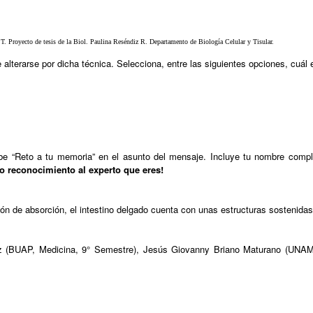
. Proyecto de tesis de la Biol. Paulina Reséndiz R. Departamento de Biología Celular y Tisular.
lterarse por dicha técnica. Selecciona, entre las siguientes opciones, cuál 
 “Reto a tu memoria” en el asunto del mensaje. Incluye tu nombre completo
 reconocimiento al experto que eres!
ción de absorción, el intestino delgado cuenta con unas estructuras sostenidas
ez (BUAP, Medicina, 9° Semestre), Jesús Giovanny Briano Maturano (UNAM,
.