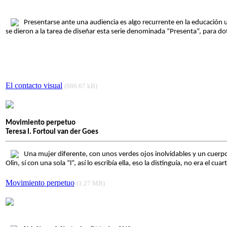
Presentarse ante una audiencia es algo recurrente en la educación u
se dieron a la tarea de diseñar esta serie denominada “Presenta”, para d
El contacto visual
(886.67 kB)
Movimiento perpetuo
Teresa I. Fortoul van der Goes
Una mujer diferente, con unos verdes ojos inolvidables y un cuerp
Olin, sí con una sola “l”, así lo escribía ella, eso la distinguía, no era el c
Movimiento perpetuo
(1.27 MB)