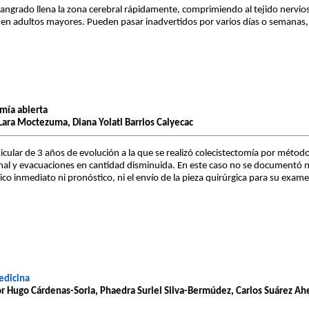
sangrado llena la zona cerebral rápidamente, comprimiendo al tejido nervi
en adultos mayores. Pueden pasar inadvertidos por varios días o semanas, 
omía abierta
 Lara Moctezuma, Diana Yolatl Barrios Calyecac
sicular de 3 años de evolución a la que se realizó colecistectomía por méto
nal y evacuaciones en cantidad disminuida. En este caso no se documentó n
 inmediato ni pronóstico, ni el envío de la pieza quirúrgica para su examen hi
edicina
tor Hugo Cárdenas-Soria, Phaedra Suriel Silva-Bermúdez, Carlos Suárez A