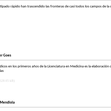
tipado rápido han trascendido las fronteras de casi todos los campos de la c
der Goes
cos en los primeros años de la Licenciatura en Medicina es la elaboración de 
las
628.05 kB)
z Mendiola