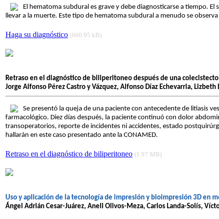
El hematoma subdural es grave y debe diagnosticarse a tiempo. El 
llevar a la muerte. Este tipo de hematoma subdural a menudo se observa 
Haga su diagnóstico
(660.95 kB)
Retraso en el diagnóstico de biliperitoneo después de una colecistect
Jorge Alfonso Pérez Castro y Vázquez, Alfonso Díaz Echevarria, Lizbeth
Se presentó la queja de una paciente con antecedente de litiasis ve
farmacológico. Diez días después, la paciente continuó con dolor abdomi
transoperatorios, reporte de incidentes ni accidentes, estado postquirúrgico
hallarán en este caso presentado ante la CONAMED.
Retraso en el diagnóstico de biliperitoneo
(1.97 MB)
Uso y aplicación de la tecnología de impresión y bioimpresión 3D en m
Ángel Adrián Cesar-Juárez, Anell Olivos-Meza, Carlos Landa-Solís, Víc