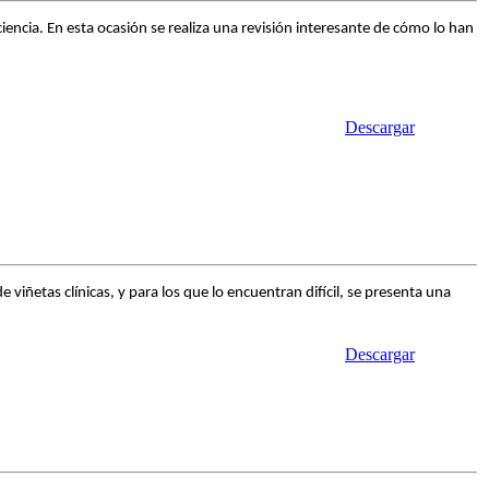
iencia. En esta ocasión se realiza una revisión interesante de cómo lo han
Descargar
viñetas clínicas, y para los que lo encuentran difícil, se presenta una
Descargar