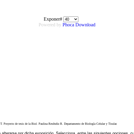
Exponer#
Powered by
Phoca Download
. Proyecto de tesis de la Biol. Paulina Reséndiz R. Departamento de Biología Celular y Tisular.
lterarse por dicha exposición. Selecciona, entre las siguientes opciones, cu