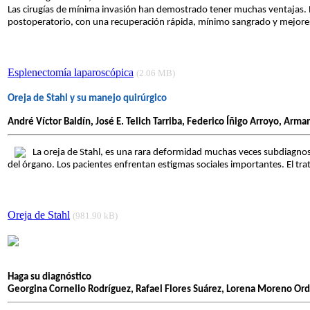
Las cirugías de mínima invasión han demostrado tener muchas ventajas. En
postoperatorio, con una recuperación rápida, mínimo sangrado y mejores 
Esplenectomía laparoscópica
(2.06 MB)
Oreja de Stahl y su manejo quirúrgico
André Víctor Baldín, José E. Telich Tarriba, Federico Íñigo Arroyo, Ar
La oreja de Stahl, es una rara deformidad muchas veces subdiagnost
del órgano. Los pacientes enfrentan estigmas sociales importantes. El tr
Oreja de Stahl
(981.90 kB)
Haga su diagnóstico
Georgina Cornelio Rodríguez, Rafael Flores Suárez, Lorena Moreno Orda