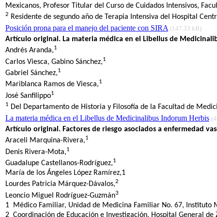
Mexicanos, Profesor Titular del Curso de Cuidados Intensivos, Fa
2
Residente de segundo año de Terapia Intensiva del Hospital Centr
Posición prona para el manejo del paciente con SIRA
(147.33 kB)
Artículo original. La materia médica en el Libellus de Medicinal
1
Andrés Aranda,
1
Carlos Viesca, Gabino Sánchez,
1
Gabriel Sánchez,
1
Mariblanca Ramos de Viesca,
1
José Sanfilippo
1
Del Departamento de Historia y Filosofía de la Facultad de Med
La materia médica en el Libellus de Medicinalibus Indorum Herbis
(4
Artículo original. Factores de riesgo asociados a enfermedad vas
1
Araceli Marquina-Rivera,
1
Denis Rivera-Mota,
1
Guadalupe Castellanos-Rodríguez,
María de los Ángeles López Ramírez,1
2
Lourdes Patricia Márquez-Dávalos,
3
Leoncio Miguel Rodríguez-Guzmán
1 Médico Familiar, Unidad de Medicina Familiar No. 67, Instituto 
2 Coordinación de Educación e Investigación, Hospital General de Z