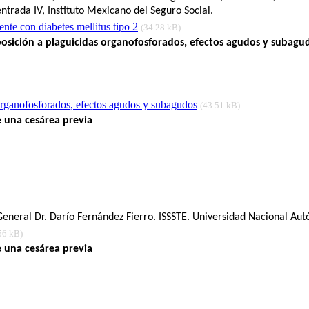
trada IV, Instituto Mexicano del Seguro Social.
ente con diabetes mellitus tipo 2
(34.28 kB)
xposición a plaguicidas organofosforados, efectos agudos y subagu
organofosforados, efectos agudos y subagudos
(43.51 kB)
e una cesárea previa
l General Dr. Darío Fernández Fierro. ISSSTE. Universidad Nacional A
56 kB)
e una cesárea previa