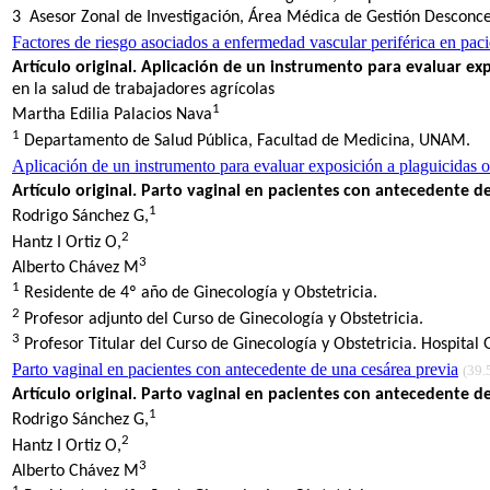
3 Asesor Zonal de Investigación, Área Médica de Gestión Desconcen
Factores de riesgo asociados a enfermedad vascular periférica en paci
Artículo original. Aplicación de un instrumento para evaluar e
en la salud de trabajadores agrícolas
1
Martha Edilia Palacios Nava
1
Departamento de Salud Pública, Facultad de Medicina, UNAM.
Aplicación de un instrumento para evaluar exposición a plaguicidas 
Artículo original. Parto vaginal en pacientes con antecedente d
1
Rodrigo Sánchez G,
2
Hantz I Ortiz O,
3
Alberto Chávez M
1
Residente de 4º año de Ginecología y Obstetricia.
2
Profesor adjunto del Curso de Ginecología y Obstetricia.
3
Profesor Titular del Curso de Ginecología y Obstetricia. Hospita
Parto vaginal en pacientes con antecedente de una cesárea previa
(39.
Artículo original. Parto vaginal en pacientes con antecedente d
1
Rodrigo Sánchez G,
2
Hantz I Ortiz O,
3
Alberto Chávez M