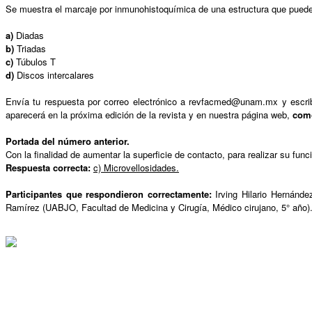
Se muestra el marcaje por inmunohistoquímica de una estructura que puede a
a)
Diadas
b)
Triadas
c)
Túbulos T
d)
Discos intercalares
Envía tu respuesta por correo electrónico a revfacmed@unam.mx y escribe
aparecerá en la próxima edición de la revista y en nuestra página web,
como
Portada del número anterior.
Con la finalidad de aumentar la superficie de contacto, para realizar su fun
Respuesta correcta:
c) Microvellosidades.
Participantes que respondieron correctamente:
Irving Hilario Hernánd
Ramírez (UABJO, Facultad de Medicina y Cirugía, Médico cirujano, 5° año)