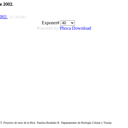
e 2002.
002.
(21.39 kB)
Exponer#
Powered by
Phoca Download
. Proyecto de tesis de la Biol. Paulina Reséndiz R. Departamento de Biología Celular y Tisular.