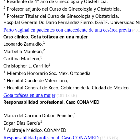
1
Residente de 4º año de Ginecología y Obstetricia.
2
Profesor adjunto del Curso de Ginecología y Obstetricia.
3
Profesor Titular del Curso de Ginecología y Obstetricia.
Hospital General Dr. Darío Fernández Fierro. ISSSTE. Universidad
Parto vaginal en pacientes con antecedente de una cesárea previa
(43.
Caso clínico. Gota tofácea en una mujer
1
Leonardo Zamudio,
2
Marbella Mauleon,
3
Caritina Mauleon,
2
Christopher L. Carrillo
1
Miembro Honorario Soc. Mex. Ortopedia
2
Hospital Conde de Valenciana,
3
Hospital General de Xoco, Gobierno de la Ciudad de México
Gota tofácea en una mujer
(181.18 kB)
Responsabilidad profesional. Caso CONAMED
1
María del Carmen Dubón Peniche,
1
Edgar Díaz García
1
Arbitraje Médico, CONAMED
Responsabilidad profesional. Caso CONAMED
(25.16 kB)