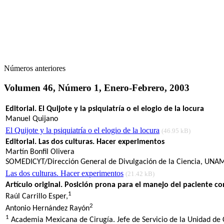
Números anteriores
Volumen 46, Número 1, Enero-Febrero, 2003
Editorial. El Quijote y la psiquiatría o el elogio de la locura
Manuel Quijano
El Quijote y la psiquiatría o el elogio de la locura
(46.95 kB)
Editorial. Las dos culturas. Hacer experimentos
Martín Bonfil Olivera
SOMEDICYT/Dirección General de Divulgación de la Ciencia, UNA
Las dos culturas. Hacer experimentos
(21.42 kB)
Artículo original. Posición prona para el manejo del paciente c
1
Raúl Carrillo Esper,
2
Antonio Hernández Rayón
1
Academia Mexicana de Cirugía. Jefe de Servicio de la Unidad de Cu