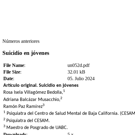
Números anteriores
Suicidio en jóvenes
File Name
:
un052d.pdf
File Size
:
32.01 kB
Date
:
05. Julio 2024
Artículo original. Suicidio en jóvenes
1
Rosa Isela Villagómez Bedolla,
2
Adriana Balcázar Musacchio,
3
Ramón Paz Ramírez
1
Psiquiatra del Centro de Salud Mental de Baja California. (CESAM
2
Psiquiatra del CESAM.
3
Maestro de Posgrado de UABC.
Downloads
:
5 x