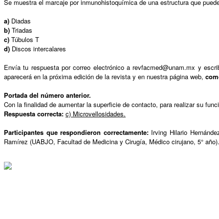
Se muestra el marcaje por inmunohistoquímica de una estructura que puede a
a)
Diadas
b)
Triadas
c)
Túbulos T
d)
Discos intercalares
Envía tu respuesta por correo electrónico a revfacmed@unam.mx y escribe
aparecerá en la próxima edición de la revista y en nuestra página web,
como
Portada del número anterior.
Con la finalidad de aumentar la superficie de contacto, para realizar su fun
Respuesta correcta:
c) Microvellosidades.
Participantes que respondieron correctamente:
Irving Hilario Hernánd
Ramírez (UABJO, Facultad de Medicina y Cirugía, Médico cirujano, 5° año)