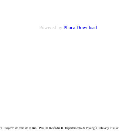
Powered by
Phoca Download
. Proyecto de tesis de la Biol. Paulina Reséndiz R. Departamento de Biología Celular y Tisular.