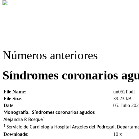
Números anteriores
Síndromes coronarios ag
File Name
:
un052f.pdf
File Size
:
39.23 kB
Date
:
05. Julio 20
Monografía. Síndromes coronarios agudos
1
Alejandra R Bosque
1
Servicio de Cardiología Hospital Angeles del Pedregal, Departam
Downloads
:
10 x