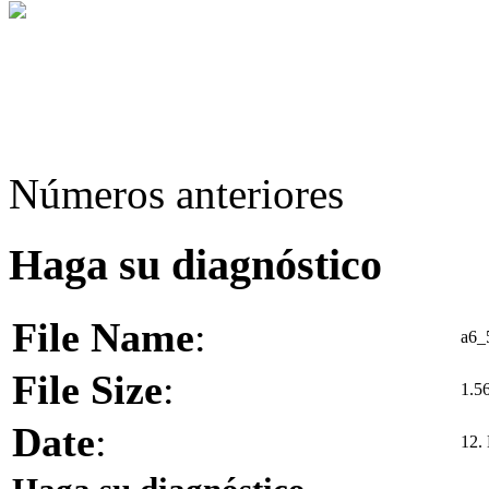
Números anteriores
Haga su diagnóstico
File Name
:
a6_
File Size
:
1.5
Date
:
12.