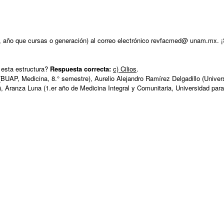
o, año que cursas o generación) al correo electrónico revfacmed@ unam.mx. ¡S
 esta estructura?
Respuesta correcta:
c) Cilios
.
 (BUAP, Medicina, 8.° semestre), Aurelio Alejandro Ramírez Delgadillo (Unive
 Aranza Luna (1.er año de Medicina Integral y Comunitaria, Universidad para