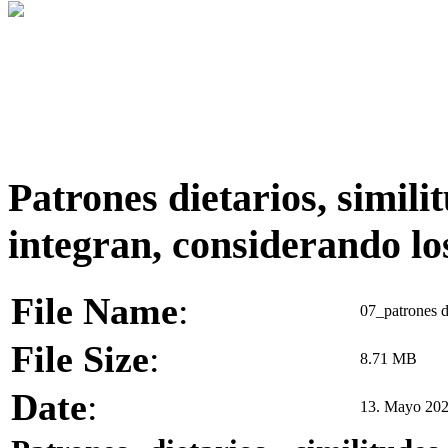
Patrones dietarios, simili
integran, considerando los
File Name
:
07_patrones di
File Size
:
8.71 MB
Date
:
13. Mayo 20